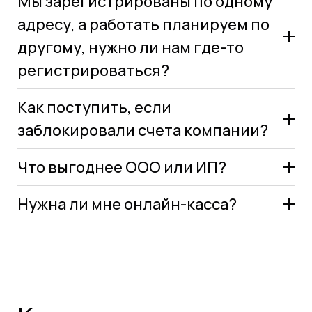
Мы зарегистрированы по одному
ФИО лица, ответственного за получение
оригиналов (пожалуйста, не забудьте о
адресу, а работать планируем по
доверенности, в случае если это не Генеральный
другому, нужно ли нам где-то
директор).
регистрироваться?
Как поступить, если
заблокировали счета компании?
Что выгоднее ООО или ИП?
Нужна ли мне онлайн-касса?