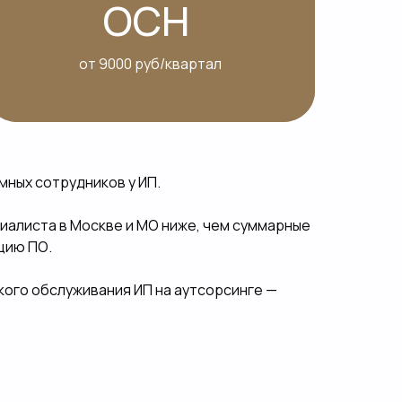
ОСН
от 9000 руб/квартал
мных сотрудников у ИП.
иалиста в Москве и МО ниже, чем суммарные
цию ПО.
ого обслуживания ИП на аутсорсинге —