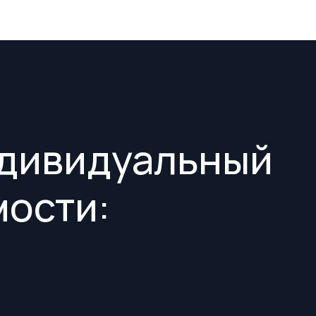
ндивидуальный
мости: