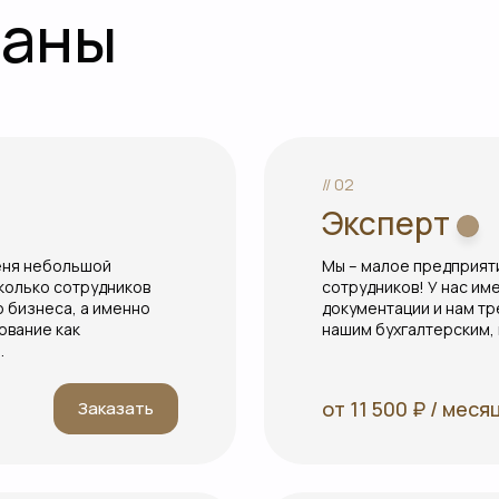
ланы
// 02
Эксперт
меня небольшой
Мы – малое предприяти
колько сотрудников
сотрудников! У нас и
о бизнеса, а именно
документации и нам тр
ование как
нашим бухгалтерским, 
.
от 11 500 ₽ / меся
Заказать