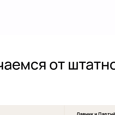
чаемся от штатн
Лавник и Партн