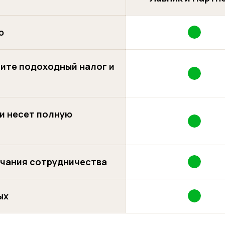
ю
тите подоходный налог и
и несет полную
нчания сотрудничества
ых